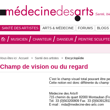
Santé, bi
SANTÉ DES ARTISTES
ARTS & MÉDECINE
FORUMS
BLOGS
MUSICIEN
CHANTEUR
DANSEUR
PEINTRE SCULPT
Vous êtes ici :
Accueil
Santé des artistes
Encyclopédie
Champ de vision ou du regard
C’est le champ visuel total pouvant être pe
Cette notion est donc différente du champ v
Médecine des Arts®
715 chemin du quart 82000 Montauban (Fr
Tél. 33 (0)563200809 Fax. 33 (0)56391281
E-mail : mda@medecine-des-arts.com