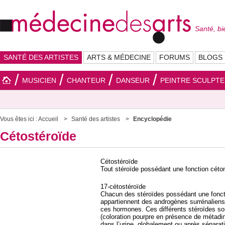
Santé, bi
SANTÉ DES ARTISTES
ARTS & MÉDECINE
FORUMS
BLOGS
MUSICIEN
CHANTEUR
DANSEUR
PEINTRE SCULPT
Vous êtes ici :
Accueil
Santé des artistes
Encyclopédie
Cétostéroïde
Cétostéroïde
Tout stéroïde possédant une fonction céton
17-cétostéroïde
Chacun des stéroïdes possédant une foncti
appartiennent des androgènes surrénaliens,
ces hormones. Ces différents stéroïdes so
(coloration pourpre en présence de métadi
dans l’urine, globalement ou après sépara