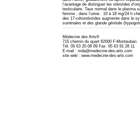
l’avantage de distinguer les stéroïdes d’ori
testiculaire. Taux normal dans le plasma 
femme ; dans l’urine : 10 à 18 mg/24 h c
des 17-cétostéroïdes augmente dans le syn
surrénales et des glande génitale (hypogo
Médecine des Arts®
715 chemin du quart 82000 F-Montauban
Tél. 05 63 20 08 09 Fax. 05 63 91 28 11
E-mail : mda@medecine-des-arts.com
site web : www.medecine-des-arts.com