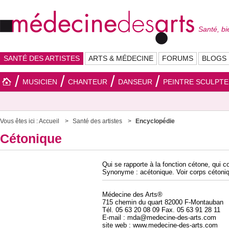
Santé, bi
SANTÉ DES ARTISTES
ARTS & MÉDECINE
FORUMS
BLOGS
MUSICIEN
CHANTEUR
DANSEUR
PEINTRE SCULPT
Vous êtes ici :
Accueil
Santé des artistes
Encyclopédie
Cétonique
Qui se rapporte à la fonction cétone, qui 
Synonyme : acétonique. Voir corps cétoni
Médecine des Arts®
715 chemin du quart 82000 F-Montauban
Tél. 05 63 20 08 09 Fax. 05 63 91 28 11
E-mail : mda@medecine-des-arts.com
site web : www.medecine-des-arts.com