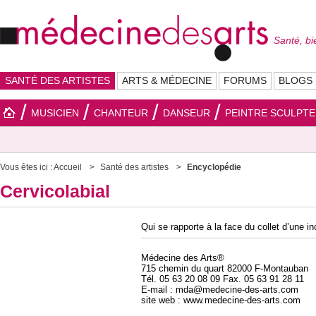
Santé, bi
SANTÉ DES ARTISTES
ARTS & MÉDECINE
FORUMS
BLOGS
MUSICIEN
CHANTEUR
DANSEUR
PEINTRE SCULPT
Vous êtes ici :
Accueil
Santé des artistes
Encyclopédie
Cervicolabial
Qui se rapporte à la face du collet d’une i
Médecine des Arts®
715 chemin du quart 82000 F-Montauban
Tél. 05 63 20 08 09 Fax. 05 63 91 28 11
E-mail : mda@medecine-des-arts.com
site web : www.medecine-des-arts.com