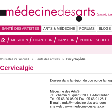
Santé, bi
SANTÉ DES ARTISTES
ARTS & MÉDECINE
FORUMS
BLOGS
MUSICIEN
CHANTEUR
DANSEUR
PEINTRE SCULPT
Vous êtes ici :
Accueil
Santé des artistes
Encyclopédie
Cervicalgie
Douleur dans la région du cou ou de la nu
Médecine des Arts®
715 chemin du quart 82000 F-Montauban
Tél. 05 63 20 08 09 Fax. 05 63 91 28 11
E-mail : mda@medecine-des-arts.com
site web : www.medecine-des-arts.com