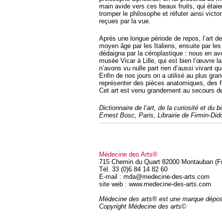
main avide vers ces beaux fruits, qui étaie
tromper le philosophe et réfuter ainsi vict
reçues par la vue.
Après une longue période de repos, l’art de
moyen âge par les Italiens, ensuite par le
dédaigna par la céroplastique : nous en avo
musée Vicar à Lille, qui est bien l’œuvre 
n’avons vu nulle part rien d’aussi vivant 
Enfin de nos jours on a utilisé au plus gran
représenter des pièces anatomiques, des fle
Cet art est venu grandement au secours de
Dictionnaire de l’art, de la curiosité et du b
Ernest Bosc, Paris, Librairie de Firmin-Did
Médecine des Arts®
715 Chemin du Quart 82000 Montauban (F
Tél. 33 (0)6 84 14 82 60
E-mail : mda@medecine-des-arts.com
site web : www.medecine-des-arts.com
Médecine des arts® est une marque dépo
Copyright Médecine des arts©