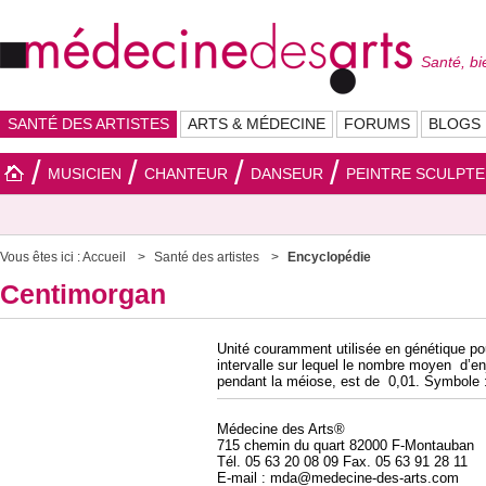
Santé, bi
SANTÉ DES ARTISTES
ARTS & MÉDECINE
FORUMS
BLOGS
MUSICIEN
CHANTEUR
DANSEUR
PEINTRE SCULPT
Vous êtes ici :
Accueil
Santé des artistes
Encyclopédie
Centimorgan
Unité couramment utilisée en génétique po
intervalle sur lequel le nombre moyen d’e
pendant la méiose, est de 0,01. Symbole 
Médecine des Arts®
715 chemin du quart 82000 F-Montauban
Tél. 05 63 20 08 09 Fax. 05 63 91 28 11
E-mail : mda@medecine-des-arts.com