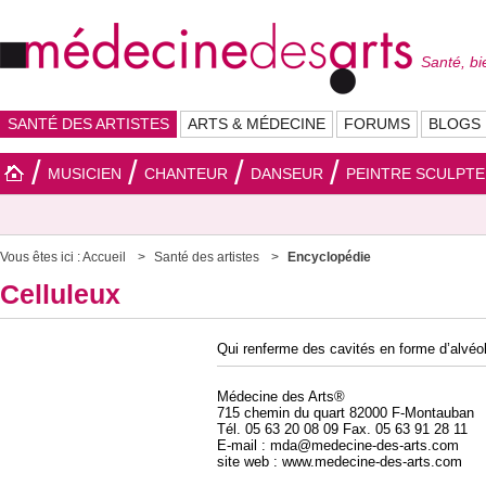
Santé, bi
SANTÉ DES ARTISTES
ARTS & MÉDECINE
FORUMS
BLOGS
MUSICIEN
CHANTEUR
DANSEUR
PEINTRE SCULPT
Vous êtes ici :
Accueil
Santé des artistes
Encyclopédie
Celluleux
Qui renferme des cavités en forme d’alvéo
Médecine des Arts®
715 chemin du quart 82000 F-Montauban
Tél. 05 63 20 08 09 Fax. 05 63 91 28 11
E-mail : mda@medecine-des-arts.com
site web : www.medecine-des-arts.com