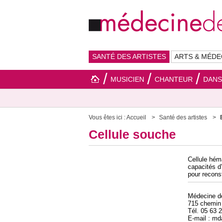
SANTÉ DES ARTISTES
ARTS & MÉDE
MUSICIEN
CHANTEUR
DAN
Vous êtes ici :
Accueil
Santé des artistes
Cellule souche
Cellule hém
capacités d’
pour recons
Médecine 
715 chemin
Tél. 05 63 
E-mail : m