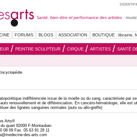
S'IDENTIF
Santé, bien-être et performance des artistes :
musici
CINE
FORUMS
BLOGS
ASSOCIATION
BOUTIQUE : librairie, f
SEUR
PEINTRE SCULPTEUR
CIRQUE
ARTISTES
SANTÉ DE
Encyclopédie
atopoïétique indifférenciée issue de la moelle ou du sang, caractérisée par s
auto renouvellement et de différenciation. En cancéro-hématologie, elle est ut
tituer des lignées sanguines normales (auto ou allo-greffe)
des Arts®
 du quart 82000 F-Montauban
20 08 09 Fax. 05 63 91 28 11
da@medecine-des-arts.com