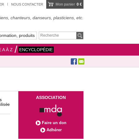
Mon panier
0 €
IER
NOUS CONTACTER
ens, chanteurs, danseurs, plasticiens, etc.
ormation, produits
 A À Z
ENCYCLOPÉDIE
ASSOCIATION
es
ilisée
Faire un don
Adhérer