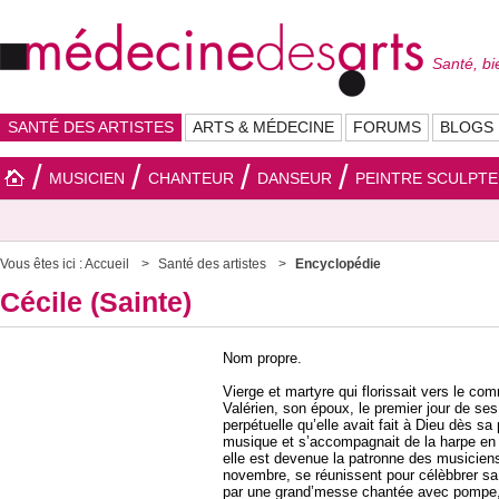
Santé, bi
SANTÉ DES ARTISTES
ARTS & MÉDECINE
FORUMS
BLOGS
MUSICIEN
CHANTEUR
DANSEUR
PEINTRE SCULPT
Vous êtes ici :
Accueil
Santé des artistes
Encyclopédie
Cécile (Sainte)
Nom propre.
Vierge et martyre qui florissait vers le co
Valérien, son époux, le premier jour de ses
perpétuelle qu’elle avait fait à Dieu dès sa
musique et s’accompagnait de la harpe en 
elle est devenue la patronne des musicien
novembre, se réunissent pour célèbbrer sa
par une grand’messe chantée avec pompe, 