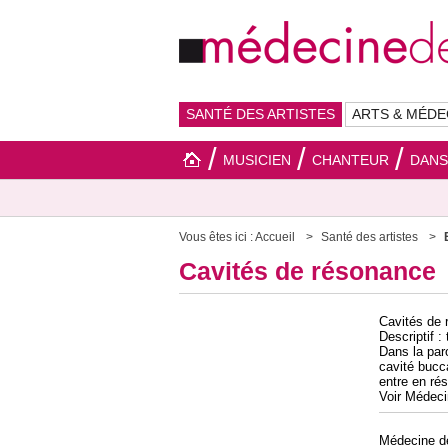
SANTÉ DES ARTISTES
ARTS & MÉDE
MUSICIEN
CHANTEUR
DAN
Vous êtes ici :
Accueil
Santé des artistes
Cavités de résonance
Cavités de
Descriptif 
Dans la paro
cavité bucc
entre en ré
Voir Médeci
Médecine 