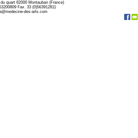
 du quart 82000 Montauban (France)
563200809 Fax. 33 (0)563912811
da@medecine-des-arts.com