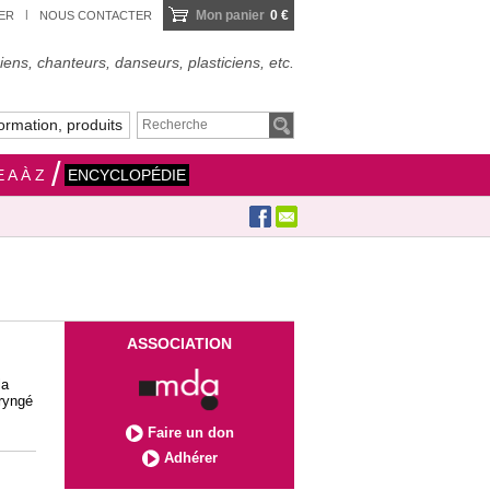
Mon panier
0 €
IER
NOUS CONTACTER
ens, chanteurs, danseurs, plasticiens, etc.
ormation, produits
 A À Z
ENCYCLOPÉDIE
ASSOCIATION
la
aryngé
Faire un don
Adhérer