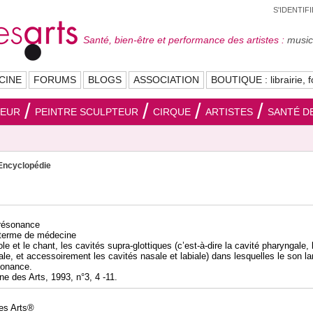
S'IDENTIF
Santé, bien-être et performance des artistes :
musici
CINE
FORUMS
BLOGS
ASSOCIATION
BOUTIQUE : librairie, f
SEUR
PEINTRE SCULPTEUR
CIRQUE
ARTISTES
SANTÉ DE
Encyclopédie
 résonance
: terme de médecine
le et le chant, les cavités supra-glottiques (c’est-à-dire la cavité pharyngale, 
ale, et accessoirement les cavités nasale et labiale) dans lesquelles le son l
sonance.
ne des Arts, 1993, n°3, 4 -11.
des Arts®