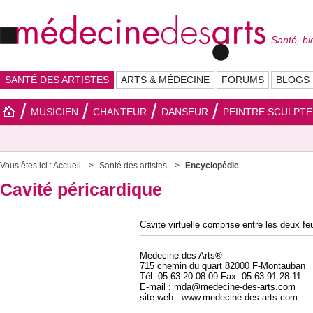
Santé, bi
SANTÉ DES ARTISTES
ARTS & MÉDECINE
FORUMS
BLOGS
MUSICIEN
CHANTEUR
DANSEUR
PEINTRE SCULPT
Vous êtes ici :
Accueil
Santé des artistes
Encyclopédie
Cavité péricardique
Cavité virtuelle comprise entre les deux feu
Médecine des Arts®
715 chemin du quart 82000 F-Montauban
Tél. 05 63 20 08 09 Fax. 05 63 91 28 11
E-mail : mda@medecine-des-arts.com
site web : www.medecine-des-arts.com