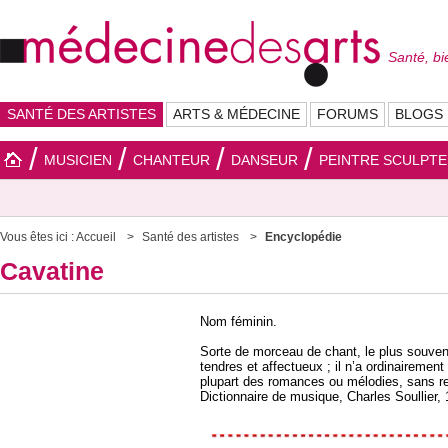
Santé, bi
SANTÉ DES ARTISTES
ARTS & MÉDECINE
FORUMS
BLOGS
MUSICIEN
CHANTEUR
DANSEUR
PEINTRE SCULPT
Vous êtes ici :
Accueil
Santé des artistes
Encyclopédie
Cavatine
Nom féminin.
Sorte de morceau de chant, le plus souven
tendres et affectueux ; il n’a ordinairement
plupart des romances ou mélodies, sans rev
Dictionnaire de musique, Charles Soullier,