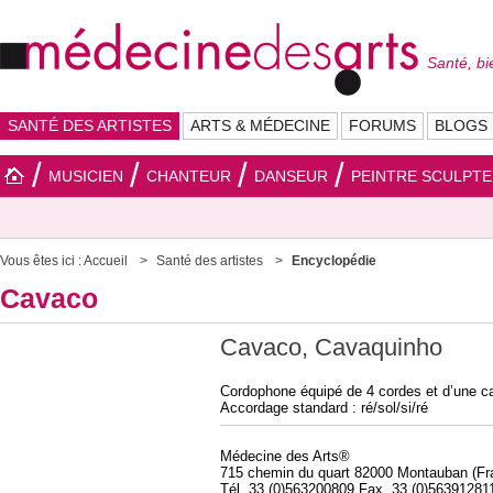
Santé, bi
SANTÉ DES ARTISTES
ARTS & MÉDECINE
FORUMS
BLOGS
MUSICIEN
CHANTEUR
DANSEUR
PEINTRE SCULPT
Vous êtes ici :
Accueil
Santé des artistes
Encyclopédie
Cavaco
Cavaco, Cavaquinho
Cordophone équipé de 4 cordes et d’une cai
Accordage standard : ré/sol/si/ré
Médecine des Arts®
715 chemin du quart 82000 Montauban (Fr
Tél. 33 (0)563200809 Fax. 33 (0)56391281