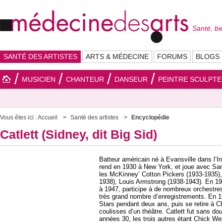
Santé, bi
SANTÉ DES ARTISTES
ARTS & MÉDECINE
FORUMS
BLOGS
MUSICIEN
CHANTEUR
DANSEUR
PEINTRE SCULPT
Vous êtes ici :
Accueil
Santé des artistes
Encyclopédie
Catlett (Sidney, dit Big Sid)
Batteur américain né à Evansville dans l’I
rend en 1930 à New York, et joue avec Sa
les McKinney’ Cotton Pickers (1933-1935)
1938), Louis Armstrong (1938-1943). En 19
à 1947, participe à de nombreux orchestres,
très grand nombre d’enregistrements. En 19
Stars pendant deux ans, puis se retire à C
coulisses d’un théâtre. Catlett fut sans d
années 30, les trois autres étant Chick We