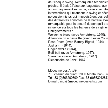
de l’époque swing. Remarquable technicien,
précise, il était à l’aise aux baguettes, a
accompagnement est riche, varié et excitan
interventions qui relancent le swing et déc
percussionnistes qui improvisèrent des sol
des différentes sonorités de la batterie év
remarquable pour la beauté du son qu’il ti
influence sur tous les batteurs de sa génér
Enregistrements :
Wolverine blues (avec Armstrtong, 1940),
Afternoon on a basie Ite (avec Lester Youn
Rose Room (avec Barney Bigard, 1944),
Just a riff (1944),
Linger awhile (1944),
Boff boff (avec Armstrong, 1947),
Steak face (avec Armstrong, 1947).
Dictionnaire de Jazz, 1967.
Médecine des Arts®
715 chemin du quart 82000 Montauban (Fr
Tél. 33 (0)563200809 Fax. 33 (0)56391281
E-mail : mda@medecine-des-arts.com