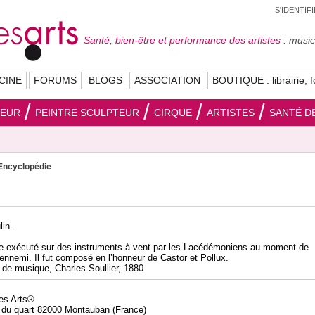
S'IDENTIF
Santé, bien-être et performance des artistes :
musici
CINE
FORUMS
BLOGS
ASSOCIATION
BOUTIQUE : librairie, f
SEUR
PEINTRE SCULPTEUR
CIRQUE
ARTISTES
SANTÉ DE
Encyclopédie
in.
re exécuté sur des instruments à vent par les Lacédémoniens au moment de
’ennemi. Il fut composé en l’honneur de Castor et Pollux.
e de musique, Charles Soullier, 1880
des Arts®
 du quart 82000 Montauban (France)