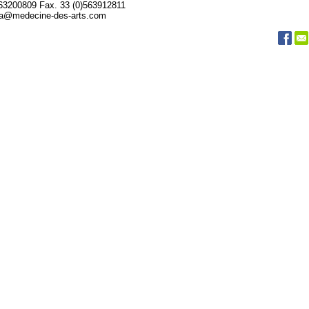
563200809 Fax. 33 (0)563912811
da@medecine-des-arts.com