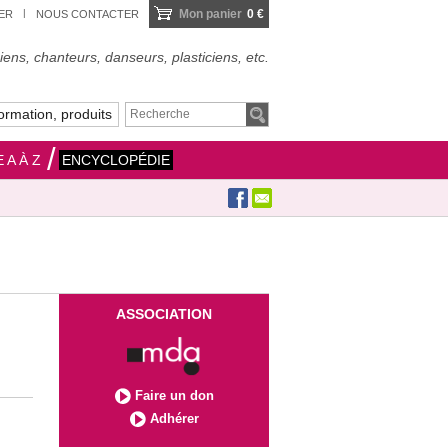
Mon panier
0 €
IER
NOUS CONTACTER
ens, chanteurs, danseurs, plasticiens, etc.
ormation, produits
 A À Z
ENCYCLOPÉDIE
ASSOCIATION
Faire un don
Adhérer