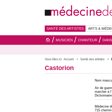
SANTÉ DES ARTISTES
ARTS & MÉDE
MUSICIEN
CHANTEUR
DAN
Vous êtes ici :
Accueil
Santé des artistes
Castorion
Nom mascul
Air de guer
marcher à l
Dictionnair
Médecine 
715 chemin