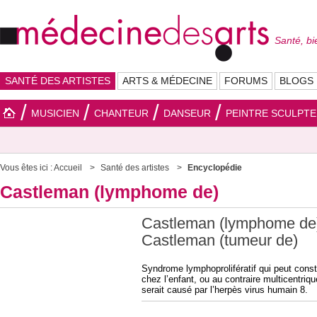
Santé, bi
SANTÉ DES ARTISTES
ARTS & MÉDECINE
FORUMS
BLOGS
MUSICIEN
CHANTEUR
DANSEUR
PEINTRE SCULPT
Vous êtes ici :
Accueil
Santé des artistes
Encyclopédie
Castleman (lymphome de)
Castleman (lymphome de)
Castleman (tumeur de)
Syndrome lymphoprolifératif qui peut cons
chez l’enfant, ou au contraire multicentri
serait causé par l’herpès virus humain 8.