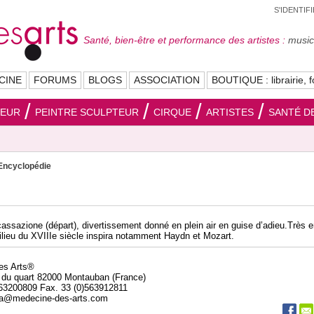
S'IDENTIF
Santé, bien-être et performance des artistes :
musici
CINE
FORUMS
BLOGS
ASSOCIATION
BOUTIQUE : librairie, f
SEUR
PEINTRE SCULPTEUR
CIRQUE
ARTISTES
SANTÉ DE
Encyclopédie
 cassazione (départ), divertissement donné en plein air en guise d’adieu.Très 
lieu du XVIIIe siècle inspira notamment Haydn et Mozart.
des Arts®
 du quart 82000 Montauban (France)
563200809 Fax. 33 (0)563912811
da@medecine-des-arts.com