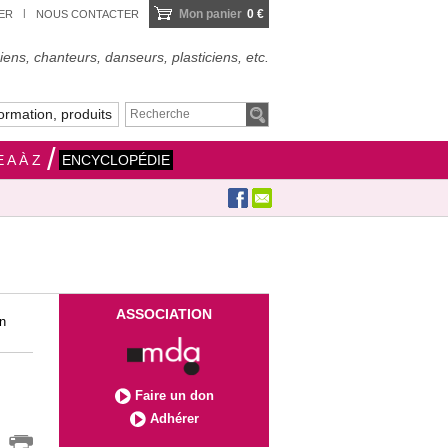
Mon panier
0 €
IER
NOUS CONTACTER
ens, chanteurs, danseurs, plasticiens, etc.
ormation, produits
 A À Z
ENCYCLOPÉDIE
ASSOCIATION
en
Faire un don
Adhérer