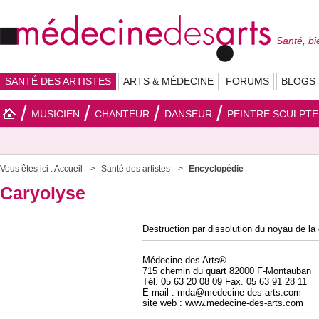
Santé, bi
SANTÉ DES ARTISTES
ARTS & MÉDECINE
FORUMS
BLOGS
MUSICIEN
CHANTEUR
DANSEUR
PEINTRE SCULPT
Vous êtes ici :
Accueil
Santé des artistes
Encyclopédie
Caryolyse
Destruction par dissolution du noyau de la
Médecine des Arts®
715 chemin du quart 82000 F-Montauban
Tél. 05 63 20 08 09 Fax. 05 63 91 28 11
E-mail : mda@medecine-des-arts.com
site web : www.medecine-des-arts.com