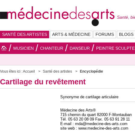
Santé, bi
SANTÉ DES ARTISTES
ARTS & MÉDECINE
FORUMS
BLOGS
MUSICIEN
CHANTEUR
DANSEUR
PEINTRE SCULPT
Vous êtes ici :
Accueil
Santé des artistes
Encyclopédie
Cartilage du revêtement
Synonyme de cartilage articulaire
Médecine des Arts®
715 chemin du quart 82000 F-Montauban
Tél. 05 63 20 08 09 Fax. 05 63 91 28 11
E-mail : mda@medecine-des-arts.com
site web : www.medecine-des-arts.com