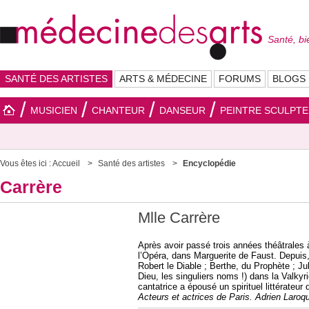
Santé, bi
SANTÉ DES ARTISTES
ARTS & MÉDECINE
FORUMS
BLOGS
MUSICIEN
CHANTEUR
DANSEUR
PEINTRE SCULPT
Vous êtes ici :
Accueil
Santé des artistes
Encyclopédie
Carrère
Mlle Carrère
Après avoir passé trois années théâtrales
l’Opéra, dans Marguerite de Faust. Depuis,
Robert le Diable ; Berthe, du Prophète ; Ju
Dieu, les singuliers noms !) dans la Valky
cantatrice a épousé un spirituel littérateu
Acteurs et actrices de Paris. Adrien Laro