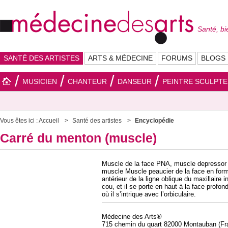
Santé, bi
SANTÉ DES ARTISTES
ARTS & MÉDECINE
FORUMS
BLOGS
MUSICIEN
CHANTEUR
DANSEUR
PEINTRE SCULPT
Vous êtes ici :
Accueil
Santé des artistes
Encyclopédie
Carré du menton (muscle)
Muscle de la face PNA, muscle depressor labi
muscle Muscle peaucier de la face en forme 
antérieur de la ligne oblique du maxillaire in
cou, et il se porte en haut à la face profon
où il s’intrique avec l’orbiculaire.
Médecine des Arts®
715 chemin du quart 82000 Montauban (Fr