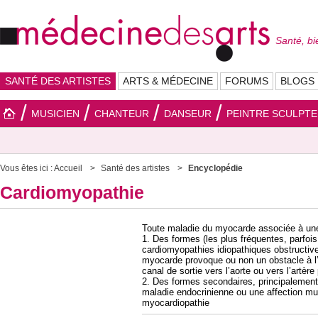
Santé, bi
SANTÉ DES ARTISTES
ARTS & MÉDECINE
FORUMS
BLOGS
MUSICIEN
CHANTEUR
DANSEUR
PEINTRE SCULPT
Vous êtes ici :
Accueil
Santé des artistes
Encyclopédie
Cardiomyopathie
Toute maladie du myocarde associée à une 
1. Des formes (les plus fréquentes, parfois
cardiomyopathies idiopathiques obstructive
myocarde provoque ou non un obstacle à l
canal de sortie vers l’aorte ou vers l’artère
2. Des formes secondaires, principalement 
maladie endocrinienne ou une affection mu
myocardiopathie