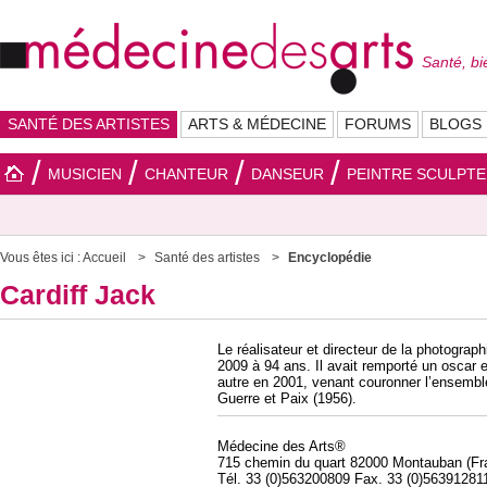
Santé, bi
SANTÉ DES ARTISTES
ARTS & MÉDECINE
FORUMS
BLOGS
MUSICIEN
CHANTEUR
DANSEUR
PEINTRE SCULPT
Vous êtes ici :
Accueil
Santé des artistes
Encyclopédie
Cardiff Jack
Le réalisateur et directeur de la photograph
2009 à 94 ans. Il avait remporté un oscar 
autre en 2001, venant couronner l’ensemble 
Guerre et Paix (1956).
Médecine des Arts®
715 chemin du quart 82000 Montauban (Fr
Tél. 33 (0)563200809 Fax. 33 (0)56391281