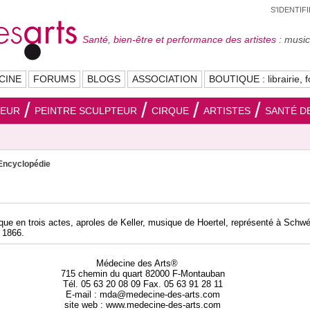
S'IDENTIF
Santé, bien-être et performance des artistes :
musici
CINE
FORUMS
BLOGS
ASSOCIATION
BOUTIQUE : librairie, f
SEUR
PEINTRE SCULPTEUR
CIRQUE
ARTISTES
SANTÉ DE
Encyclopédie
ue en trois actes, aproles de Keller, musique de Hoertel, représenté à Schwér
 1866.
Médecine des Arts®
715 chemin du quart 82000 F-Montauban
Tél. 05 63 20 08 09 Fax. 05 63 91 28 11
E-mail : mda@medecine-des-arts.com
site web : www.medecine-des-arts.com