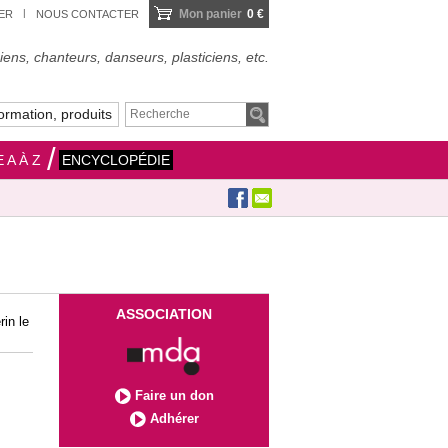
Mon panier
0 €
IER
NOUS CONTACTER
ens, chanteurs, danseurs, plasticiens, etc.
ormation, produits
 A À Z
ENCYCLOPÉDIE
ASSOCIATION
in le
Faire un don
Adhérer