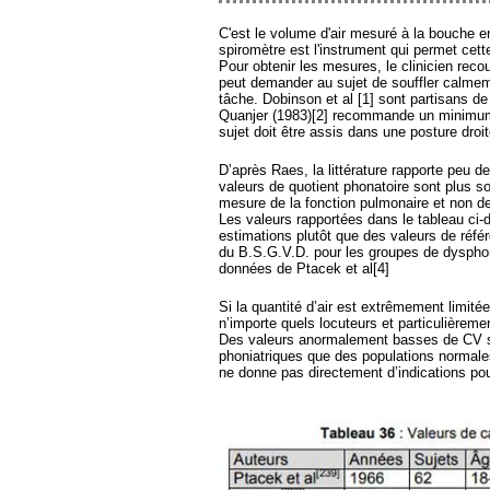
C'est le volume d'air mesuré à la bouche e
spiromètre est l'instrument qui permet cet
Pour obtenir les mesures, le clinicien recou
peut demander au sujet de souffler calmeme
tâche. Dobinson et al [1] sont partisans de
Quanjer (1983)[2] recommande un minimum 
sujet doit être assis dans une posture droit
D’après Raes, la littérature rapporte peu 
valeurs de quotient phonatoire sont plus 
mesure de la fonction pulmonaire et non de
Les valeurs rapportées dans le tableau c
estimations plutôt que des valeurs de réf
du B.S.G.V.D. pour les groupes de dysph
données de Ptacek et al[4]
Si la quantité d’air est extrêmement limitée
n’importe quels locuteurs et particulièrem
Des valeurs anormalement basses de CV s
phoniatriques que des populations normales
ne donne pas directement d’indications pou