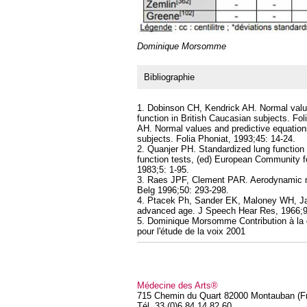
Dominique Morsomme
Bibliographie
1. Dobinson CH, Kendrick AH. Normal valu
function in British Caucasian subjects. Fo
AH. Normal values and predictive equation
subjects. Folia Phoniat, 1993;45: 14-24.
2. Quanjer PH. Standardized lung function 
function tests, (ed) European Community fo
1983;5: 1-95.
3. Raes JPF, Clement PAR. Aerodynamic m
Belg 1996;50: 293-298.
4. Ptacek Ph, Sander EK, Maloney WH, Ja
advanced age. J Speech Hear Res, 1966;9
5. Dominique Morsomme Contribution à la d
pour l'étude de la voix 2001
Médecine des Arts®
715 Chemin du Quart 82000 Montauban (F
Tél. 33 (0)6 84 14 82 60