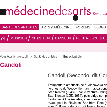
Santé, bi
SANTÉ DES ARTISTES
ARTS & MÉDECINE
FORUMS
BLOGS
MUSICIEN
CHANTEUR
DANSEUR
PEINTRE SCULPT
Vous êtes ici :
Accueil
Santé des artistes
Encyclopédie
Candoli
Candoli (Secondo, dit Co
Trompettiste américain né à Mishawaka dans 
l’orchestre de Woody Herman. Il appartient
Stan Kenton (1948), Charlie Ventura (1949
Stan Kenton (1952-1954), puis dirige son p
Californie. A Los Angeles, il se consacre 
trvaux pour la télévision. Son frère, Pete 
sous l’influence de Dizzy Gillespie, le jeu