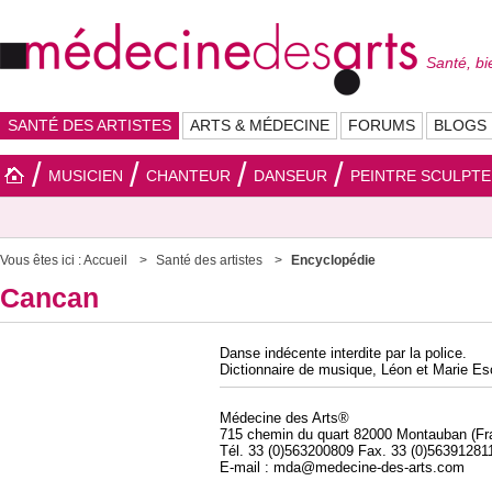
Santé, bi
SANTÉ DES ARTISTES
ARTS & MÉDECINE
FORUMS
BLOGS
MUSICIEN
CHANTEUR
DANSEUR
PEINTRE SCULPT
Vous êtes ici :
Accueil
Santé des artistes
Encyclopédie
Cancan
Danse indécente interdite par la police.
Dictionnaire de musique, Léon et Marie Es
Médecine des Arts®
715 chemin du quart 82000 Montauban (Fr
Tél. 33 (0)563200809 Fax. 33 (0)56391281
E-mail : mda@medecine-des-arts.com