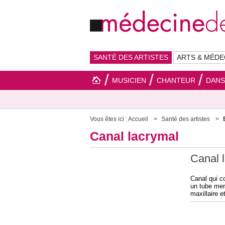
SANTÉ DES ARTISTES
ARTS & MÉDE
MUSICIEN
CHANTEUR
DAN
Vous êtes ici :
Accueil
Santé des artistes
Canal lacrymal
Canal 
Canal qui c
un tube mem
maxillaire e