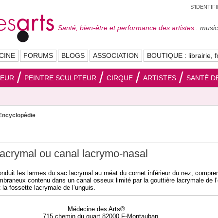
S'IDENTIF
Santé, bien-être et performance des artistes :
musici
CINE
FORUMS
BLOGS
ASSOCIATION
BOUTIQUE : librairie, f
SEUR
PEINTRE SCULPTEUR
CIRQUE
ARTISTES
SANTÉ DE
Encyclopédie
lacrymal ou canal lacrymo-nasal
onduit les larmes du sac lacrymal au méat du cornet inférieur du nez, compre
braneux contenu dans un canal osseux limité par la gouttière lacrymale de l
t la fossette lacrymale de l’unguis.
Médecine des Arts®
715 chemin du quart 82000 F-Montauban