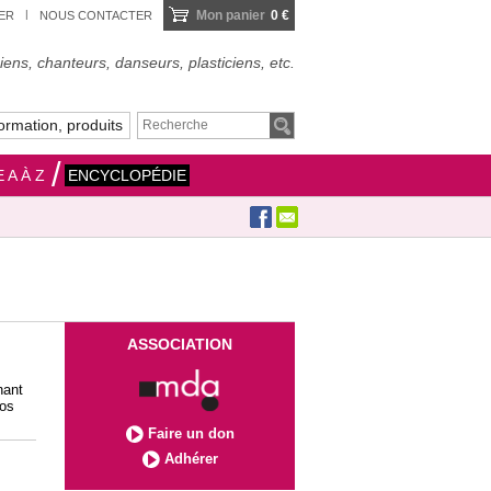
Mon panier
0 €
IER
NOUS CONTACTER
ens, chanteurs, danseurs, plasticiens, etc.
ormation, produits
 A À Z
ENCYCLOPÉDIE
ASSOCIATION
nant
’os
Faire un don
Adhérer