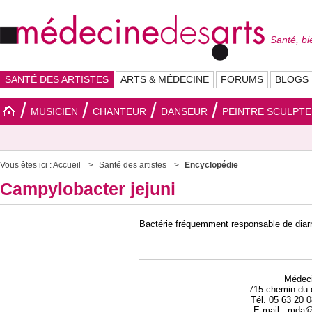
Santé, bi
SANTÉ DES ARTISTES
ARTS & MÉDECINE
FORUMS
BLOGS
MUSICIEN
CHANTEUR
DANSEUR
PEINTRE SCULPT
Vous êtes ici :
Accueil
Santé des artistes
Encyclopédie
Campylobacter jejuni
Bactérie fréquemment responsable de diar
Médec
715 chemin du 
Tél. 05 63 20 
E-mail : mda