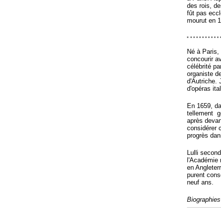
des rois, de
fût pas ecc
mourut en 1
Né à Paris, 
concourir av
célébrité pa
organiste de
d'Autriche.
d'opéras ita
En 1659, da
tellement go
après devan
considérer 
progrès dan
Lulli second
l'Académie 
en Angleter
purent conso
neuf ans.
Biographies