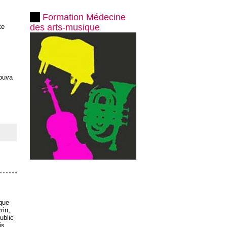
Formation Médecine
des arts-musique
te
rouva
ique
rin,
ublic
is