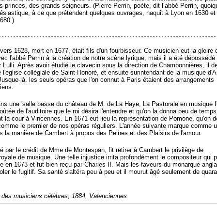
s princes, des grands seigneurs. (Pierre Perrin, poète, dit l’abbé Perrin, quoiqu
lésiastique, à ce que prétendent quelques ouvrages, naquit à Lyon en 1630 et
680.)
vers 1628, mort en 1677, était fils d'un fourbisseur. Ce musicien eut la gloire 
ec l'abbé Perrin à la création de notre scène lyrique, mais il a été dépossédé 
r Lulli. Après avoir étudié le clavecin sous la direction de Chambonnières, il d
 l'église collégiale de Saint-Honoré, et ensuite surintendant de la musique d'
 Jusque-là, les seuls opéras que l'on connut à Paris étaient des arrangements
liens.
ns une 'salle basse du château de M. de La Haye, La Pastorale en musique f
ûtée de l'auditoire que le roi désira l'entendre et qu'on la donna peu de temps
t la cour à Vincennes. En 1671 eut lieu la représentation de Pomone, qu'on d
comme le premier de nos opéras réguliers. L'année suivante marque comme 
s la manière de Cambert à propos des Peines et des Plaisirs de l'amour.
é par le crédit de Mme de Montespan, fit retirer à Cambert le privilège de
royale de musique. Une telle injustice irrita profondément le compositeur qui 
re en 1673 et fut bien reçu par Charles II. Mais les faveurs du monarque angla
ler le fugitif. Sa santé s'altéra peu à peu et il mourut âgé seulement de quara
 des musiciens célèbres, 1884, Valenciennes