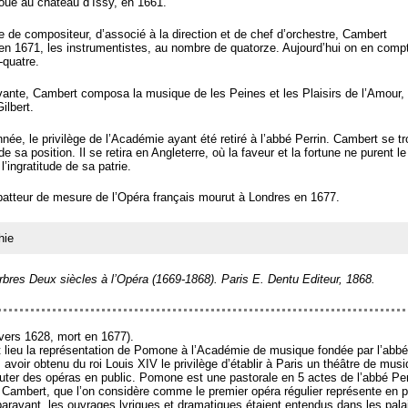
oué au château d’Issy, en 1661.
tre de compositeur, d’associé à la direction et de chef d’orchestre, Cambert
 en 1671, les instrumentistes, au nombre de quatorze. Aujourd’hui on en comp
-quatre.
vante, Cambert composa la musique de les Peines et les Plaisirs de l’Amour,
ilbert.
ée, le privilège de l’Académie ayant été retiré à l’abbé Perrin. Cambert se t
 sa position. Il se retira en Angleterre, où la faveur et la fortune ne purent le
l’ingratitude de sa patrie.
batteur de mesure de l’Opéra français mourut à Londres en 1677.
hie
bres Deux siècles à l’Opéra (1669-1868). Paris E. Dentu Editeur, 1868.
 vers 1628, mort en 1677).
 lieu la représentation de Pomone à l’Académie de musique fondée par l’abbé
 avoir obtenu du roi Louis XIV le privilège d’établir à Paris un théâtre de mus
uter des opéras en public. Pomone est une pastorale en 5 actes de l’abbé Per
Cambert, que l’on considère comme le premier opéra régulier représente en p
paravant, les ouvrages lyriques et dramatiques étaient entendus dans les pala