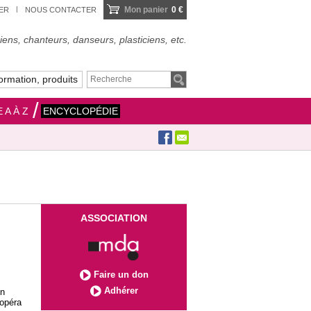
Mon panier
0 €
IER
NOUS CONTACTER
ens, chanteurs, danseurs, plasticiens, etc.
ormation, produits
 A À Z
ENCYCLOPÉDIE
ASSOCIATION
Faire un don
Adhérer
en
 opéra