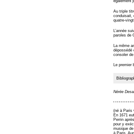
également j
Au triple ti
conduisait,
quatre-vingt
L’année sui
paroles de G
La même ann
dépossédé de
consoler de 
Le premier 
Bibliograp
Nérée Desar
(né à Paris
En 1671 eut
Perrin après
pour y exéc
musique de 
à Paris. Au