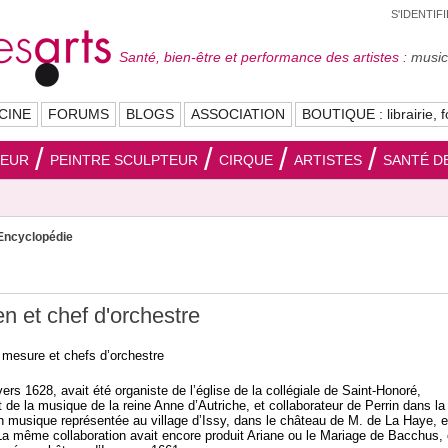
S'IDENTIF
Santé, bien-être et performance des artistes :
musici
CINE
FORUMS
BLOGS
ASSOCIATION
BOUTIQUE : librairie, f
SEUR
PEINTRE SCULPTEUR
CIRQUE
ARTISTES
SANTÉ DE
Encyclopédie
n et chef d'orchestre
 mesure et chefs d’orchestre
ers 1628, avait été organiste de l’église de la collégiale de Saint-Honoré,
 de la musique de la reine Anne d’Autriche, et collaborateur de Perrin dans la
n musique représentée au village d’Issy, dans le château de M. de La Haye, 
 La même collaboration avait encore produit Ariane ou le Mariage de Bacchus,