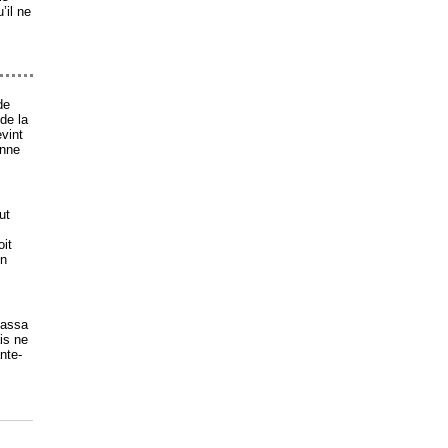
’il ne
de
de la
evint
Anne
ut
oit
un
passa
is ne
nte-