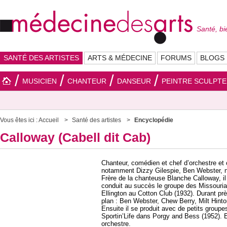
Santé, bi
SANTÉ DES ARTISTES
ARTS & MÉDECINE
FORUMS
BLOGS
MUSICIEN
CHANTEUR
DANSEUR
PEINTRE SCULPT
Vous êtes ici :
Accueil
Santé des artistes
Encyclopédie
Calloway (Cabell dit Cab)
Chanteur, comédien et chef d’orchestre et 
notamment Dizzy Gilespie, Ben Webster, n
Frère de la chanteuse Blanche Calloway, il
conduit au succès le groupe des Missouri
Ellington au Cotton Club (1932). Durant pr
plan : Ben Webster, Chew Berry, Milt Hint
Ensuite il se produit avec de petits groupes
Sportin’Life dans Porgy and Bess (1952). E
orchestre.