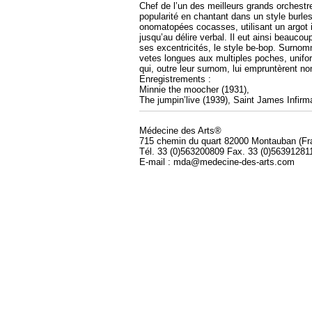
Chef de l’un des meilleurs grands orchest
popularité en chantant dans un style burle
onomatopées cocasses, utilisant un argot in
jusqu’au délire verbal. Il eut ainsi beaucou
ses excentricités, le style be-bop. Surnom
vetes longues aux multiples poches, unifo
qui, outre leur surnom, lui empruntèrent n
Enregistrements :
Minnie the moocher (1931),
The jumpin’live (1939), Saint James Infirm
Médecine des Arts®
715 chemin du quart 82000 Montauban (Fr
Tél. 33 (0)563200809 Fax. 33 (0)56391281
E-mail : mda@medecine-des-arts.com