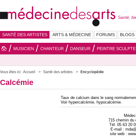
Santé, bi
SANTÉ DES ARTISTES
ARTS & MÉDECINE
FORUMS
BLOGS
MUSICIEN
CHANTEUR
DANSEUR
PEINTRE SCULPT
Vous êtes ici :
Accueil
Santé des artistes
Encyclopédie
Calcémie
Taux de calcium dans le sang normalement
Voir hypercalcémie, hypocalcémie.
Médec
715 chemin du 
Tél. 05 63 20 
E-mail : mda
site web : ww