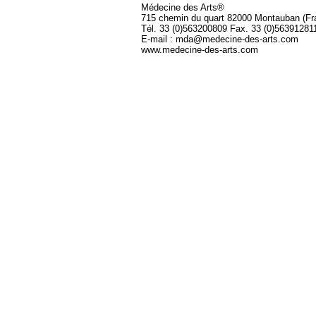
Médecine des Arts®
715 chemin du quart 82000 Montauban (Fr
Tél. 33 (0)563200809 Fax. 33 (0)56391281
E-mail : mda@medecine-des-arts.com
www.medecine-des-arts.com