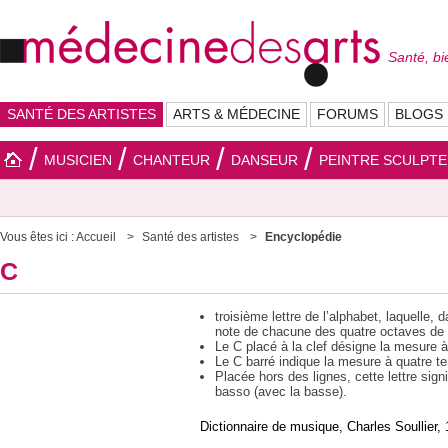
Santé, bi
SANTÉ DES ARTISTES
ARTS & MÉDECINE
FORUMS
BLOGS
MUSICIEN
CHANTEUR
DANSEUR
PEINTRE SCULPT
Vous êtes ici :
Accueil
Santé des artistes
Encyclopédie
C
troisième lettre de l’alphabet, laquelle,
note de chacune des quatre octaves de l
Le C placé à la clef désigne la mesure 
Le C barré indique la mesure à quatre 
Placée hors des lignes, cette lettre signi
basso (avec la basse).
Dictionnaire de musique, Charles Soullier,