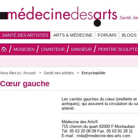
Santé, bi
SANTÉ DES ARTISTES
ARTS & MÉDECINE
FORUMS
BLOGS
MUSICIEN
CHANTEUR
DANSEUR
PEINTRE SCULPT
Vous êtes ici :
Accueil
Santé des artistes
Encyclopédie
Cœur gauche
Les cavités gauches du cœur (oreillette et 
aortiques), qui assurent la circulation du 
artériel.
Médecine des Arts®
715 chemin du quart 82000 F-Montauban
Tél. 05 63 20 08 09 Fax. 05 63 91 28 11
E-mail : mda@medecine-des-arts.com