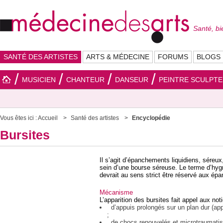
Santé, bi
SANTÉ DES ARTISTES
ARTS & MÉDECINE
FORUMS
BLOGS
MUSICIEN
CHANTEUR
DANSEUR
PEINTRE SCULPT
Vous êtes ici :
Accueil
Santé des artistes
Encyclopédie
Bursites
Il s’agit d’épanchements liquidiens, séreu
sein d’une bourse séreuse. Le terme d’hy
devrait au sens strict être réservé aux é
Mécanisme
L’apparition des bursites fait appel aux not
d’appuis prolongés sur un plan dur (ap
;
de chocs renouvelés et microtraumatism