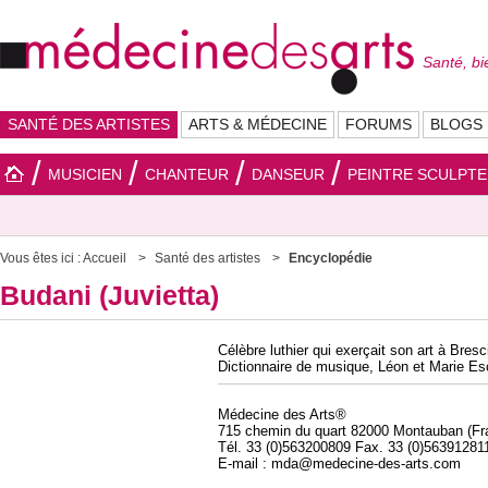
Santé, bi
SANTÉ DES ARTISTES
ARTS & MÉDECINE
FORUMS
BLOGS
MUSICIEN
CHANTEUR
DANSEUR
PEINTRE SCULPT
Vous êtes ici :
Accueil
Santé des artistes
Encyclopédie
Budani (Juvietta)
Célèbre luthier qui exerçait son art à Bresc
Dictionnaire de musique, Léon et Marie Es
Médecine des Arts®
715 chemin du quart 82000 Montauban (Fr
Tél. 33 (0)563200809 Fax. 33 (0)56391281
E-mail : mda@medecine-des-arts.com