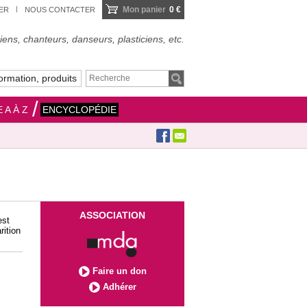
Mon panier
0 €
IER
NOUS CONTACTER
ens, chanteurs, danseurs, plasticiens, etc.
ormation, produits
 A À Z
ENCYCLOPÉDIE
ASSOCIATION
est
rition
Faire un don
Adhérer