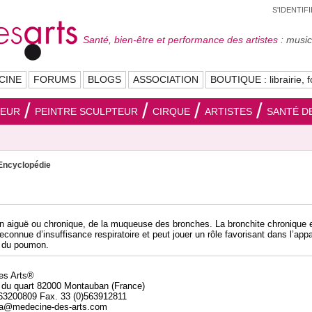
S'IDENTIF
Santé, bien-être et performance des artistes :
musici
CINE
FORUMS
BLOGS
ASSOCIATION
BOUTIQUE : librairie, f
SEUR
PEINTRE SCULPTEUR
CIRQUE
ARTISTES
SANTÉ DE
Encyclopédie
n aiguë ou chronique, de la muqueuse des bronches. La bronchite chronique 
connue d’insuffisance respiratoire et peut jouer un rôle favorisant dans l’appa
r du poumon.
des Arts®
 du quart 82000 Montauban (France)
563200809 Fax. 33 (0)563912811
da@medecine-des-arts.com