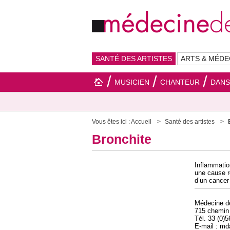
SANTÉ DES ARTISTES
ARTS & MÉDE
MUSICIEN
CHANTEUR
DAN
Vous êtes ici :
Accueil
Santé des artistes
Bronchite
Inflammatio
une cause re
d’un cance
Médecine 
715 chemin
Tél. 33 (0)
E-mail : m