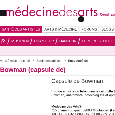
Santé, bi
SANTÉ DES ARTISTES
ARTS & MÉDECINE
FORUMS
BLOGS
MUSICIEN
CHANTEUR
DANSEUR
PEINTRE SCULPT
Vous êtes ici :
Accueil
Santé des artistes
Encyclopédie
Bowman (capsule de)
Capsule de Bowman
Portion amincie du tube urinaire qui coiffe 
Bowman, anatomiste, physiologiste et oph
Médecine des Arts®
715 chemin du quart 82000 Montauban (Fr
Tél. 33 (0)563200809 Fax. 33 (0)56391281