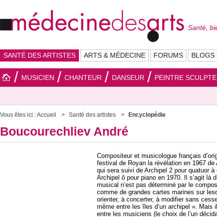
Santé, bi
SANTÉ DES ARTISTES
ARTS & MÉDECINE
FORUMS
BLOGS
MUSICIEN
CHANTEUR
DANSEUR
PEINTRE SCULPT
Vous êtes ici :
Accueil
Santé des artistes
Encyclopédie
Boucourechliev André
Compositeur et musicologue français d’ori
festival de Royan la révélation en 1967 de
qui sera suivi de Archipel 2 pour quatuor à
Archipel ô pour piano en 1970. Il s’agit là 
musical n’est pas déterminé par le composi
comme de grandes cartes marines sur lesqu
orienter, à concerter, à modifier sans cess
même entre les îles d’un archipel ». Mais i
entre les musiciens (le choix de l’un décid