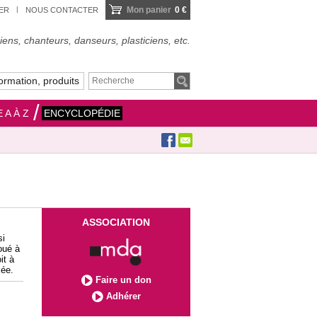
Mon panier
0 €
IER
NOUS CONTACTER
ens, chanteurs, danseurs, plasticiens, etc.
ormation, produits
 A À Z
ENCYCLOPÉDIE
ASSOCIATION
si
oué à
it à
mée.
Faire un don
Adhérer