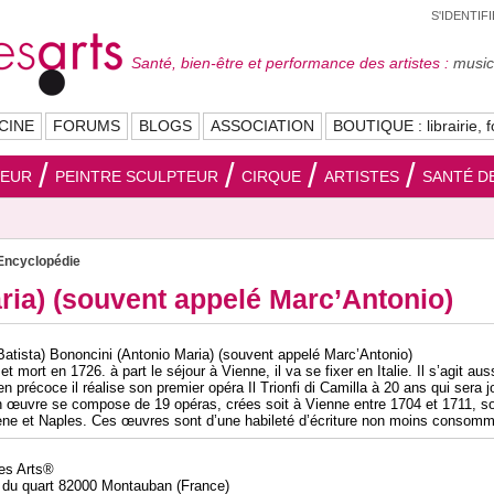
S'IDENTIF
Santé, bien-être et performance des artistes :
musici
CINE
FORUMS
BLOGS
ASSOCIATION
BOUTIQUE : librairie, f
SEUR
PEINTRE SCULPTEUR
CIRQUE
ARTISTES
SANTÉ DE
Encyclopédie
ria) (souvent appelé Marc’Antonio)
Batista) Bononcini (Antonio Maria) (souvent appelé Marc’Antonio)
t mort en 1726. à part le séjour à Vienne, il va se fixer en Italie. Il s’agit aus
n précoce il réalise son premier opéra Il Trionfi di Camilla à 20 ans qui sera j
 œuvre se compose de 19 opéras, crées soit à Vienne entre 1704 et 1711, so
ne et Naples. Ces œuvres sont d’une habileté d’écriture non moins consom
des Arts®
 du quart 82000 Montauban (France)