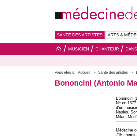
SANTÉ DES ARTISTES
ARTS & MÉDE
MUSICIEN
CHANTEUR
DAN
Vous êtes ici :
Accueil
Santé des artistes
Bononcini (Antonio Ma
Bononcini (
Né en 1677 e
d’un musicie
Naples. Son
Milan, Modè
Médecine 
715 chemin