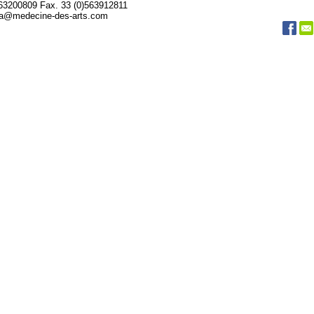
563200809 Fax. 33 (0)563912811
da@medecine-des-arts.com