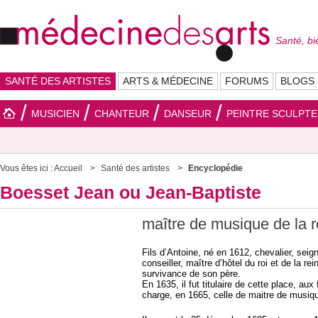
Santé, bi
SANTÉ DES ARTISTES
ARTS & MÉDECINE
FORUMS
BLOGS
MUSICIEN
CHANTEUR
DANSEUR
PEINTRE SCULPT
Vous êtes ici :
Accueil
Santé des artistes
Encyclopédie
Boesset Jean ou Jean-Baptiste
maître de musique de la 
Fils d’Antoine, né en 1612, chevalier, seig
conseiller, maître d’hôtel du roi et de la r
survivance de son père.
En 1635, il fut titulaire de cette place, aux
charge, en 1665, celle de maitre de musiqu