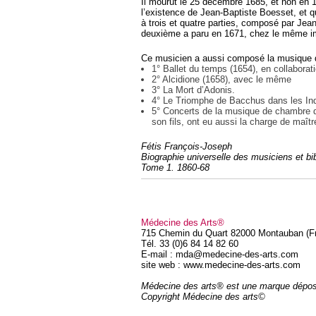
Il mourut le 25 décembre 1685, et non en 
l’existence de Jean-Baptiste Boesset, et qu
à trois et quatre parties, composé par Jean
deuxième a paru en 1671, chez le même i
Ce musicien a aussi composé la musique des
1° Ballet du temps (1654), en collabora
2° Alcidione (1658), avec le même
3° La Mort d’Adonis.
4° Le Triomphe de Bacchus dans les Ind
5° Concerts de la musique de chambre de
son fils, ont eu aussi la charge de maît
Fétis François-Joseph
Biographie universelle des musiciens et bi
Tome 1. 1860-68
Médecine des Arts®
715 Chemin du Quart 82000 Montauban (F
Tél. 33 (0)6 84 14 82 60
E-mail : mda@medecine-des-arts.com
site web : www.medecine-des-arts.com
Médecine des arts® est une marque dépo
Copyright Médecine des arts©