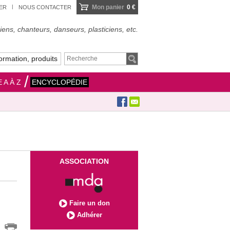
Mon panier
0 €
IER
NOUS CONTACTER
ens, chanteurs, danseurs, plasticiens, etc.
ormation, produits
 A À Z
ENCYCLOPÉDIE
ASSOCIATION
Faire un don
Adhérer