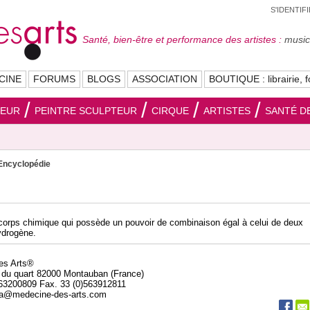
S'IDENTIF
Santé, bien-être et performance des artistes :
musici
CINE
FORUMS
BLOGS
ASSOCIATION
BOUTIQUE : librairie, f
SEUR
PEINTRE SCULPTEUR
CIRQUE
ARTISTES
SANTÉ DE
Encyclopédie
 corps chimique qui possède un pouvoir de combinaison égal à celui de deux
ydrogène.
des Arts®
 du quart 82000 Montauban (France)
563200809 Fax. 33 (0)563912811
da@medecine-des-arts.com