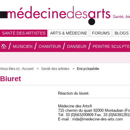
Santé, bi
SANTÉ DES ARTISTES
ARTS & MÉDECINE
FORUMS
BLOGS
MUSICIEN
CHANTEUR
DANSEUR
PEINTRE SCULPT
Vous êtes ici :
Accueil
Santé des artistes
Encyclopédie
Biuret
Réaction du biuret.
Médecine des Arts®
715 chemin du quart 82000 Montauban (Fr
Tél. 33 (0)563200809 Fax. 33 (0)56391281
E-mail : mda@medecine-des-arts.com