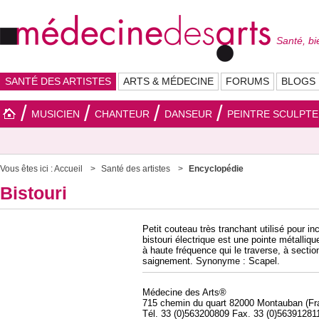
Santé, bi
SANTÉ DES ARTISTES
ARTS & MÉDECINE
FORUMS
BLOGS
MUSICIEN
CHANTEUR
DANSEUR
PEINTRE SCULPT
Vous êtes ici :
Accueil
Santé des artistes
Encyclopédie
Bistouri
Petit couteau très tranchant utilisé pour i
bistouri électrique est une pointe métalliqu
à haute fréquence qui le traverse, à sectio
saignement. Synonyme : Scapel.
Médecine des Arts®
715 chemin du quart 82000 Montauban (Fr
Tél. 33 (0)563200809 Fax. 33 (0)56391281