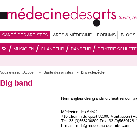
Santé, bi
SANTÉ DES ARTISTES
ARTS & MÉDECINE
FORUMS
BLOGS
MUSICIEN
CHANTEUR
DANSEUR
PEINTRE SCULPT
Vous êtes ici :
Accueil
Santé des artistes
Encyclopédie
Big band
Nom anglais des grands orchestres compre
Médecine des Arts®
715 chemin du quart 82000 Montauban (Fr
Tél. 33 (0)563200809 Fax. 33 (0)56391281
E-mail : mda@medecine-des-arts.com