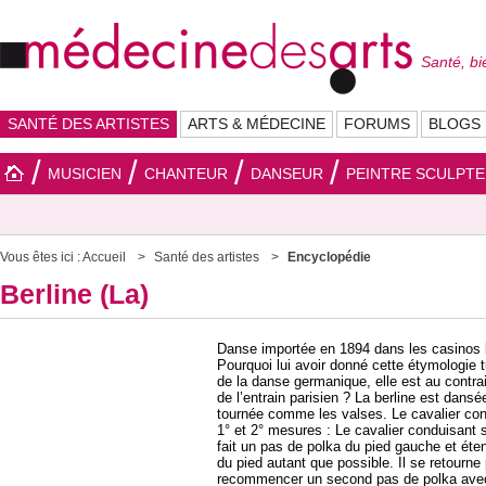
Santé, bi
SANTÉ DES ARTISTES
ARTS & MÉDECINE
FORUMS
BLOGS
MUSICIEN
CHANTEUR
DANSEUR
PEINTRE SCULPT
Vous êtes ici :
Accueil
Santé des artistes
Encyclopédie
Berline (La)
Danse importée en 1894 dans les casinos b
Pourquoi lui avoir donné cette étymologie 
de la danse germanique, elle est au contra
de l’entrain parisien ? La berline est da
tournée comme les valses. Le cavalier condu
1° et 2° mesures : Le cavalier conduisant s
fait un pas de polka du pied gauche et éten
du pied autant que possible. Il se retourn
recommencer un second pas de polka avec l