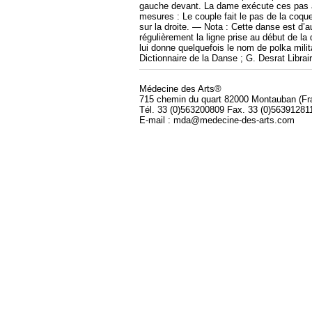
gauche devant. La dame exécute ces pas ave
mesures : Le couple fait le pas de la coque
sur la droite. — Nota : Cette danse est d’
régulièrement la ligne prise au début de la 
lui donne quelquefois le nom de polka milit
Dictionnaire de la Danse ; G. Desrat Librai
Médecine des Arts®
715 chemin du quart 82000 Montauban (Fr
Tél. 33 (0)563200809 Fax. 33 (0)56391281
E-mail : mda@medecine-des-arts.com