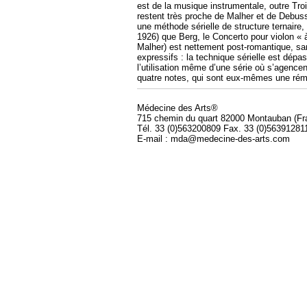
est de la musique instrumentale, outre Tro
restent très proche de Malher et de Debuss
une méthode sérielle de structure ternaire, 
1926) que Berg, le Concerto pour violon « à
Malher) est nettement post-romantique, sa
expressifs : la technique sérielle est dépas
l’utilisation même d’une série où s’agence
quatre notes, qui sont eux-mêmes une rém
Médecine des Arts®
715 chemin du quart 82000 Montauban (Fr
Tél. 33 (0)563200809 Fax. 33 (0)56391281
E-mail : mda@medecine-des-arts.com