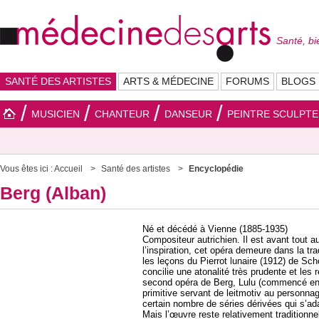
Santé, bi
SANTÉ DES ARTISTES
ARTS & MÉDECINE
FORUMS
BLOGS
MUSICIEN
CHANTEUR
DANSEUR
PEINTRE SCULPT
Vous êtes ici :
Accueil
Santé des artistes
Encyclopédie
Berg (Alban)
Né et décédé à Vienne (1885-1935)
Compositeur autrichien. Il est avant tout 
l’inspiration, cet opéra demeure dans la tr
les leçons du Pierrot lunaire (1912) de Schon
concilie une atonalité très prudente et les 
second opéra de Berg, Lulu (commencé en 1
primitive servant de leitmotiv au personnage
certain nombre de séries dérivées qui s’a
Mais l’œuvre reste relativement traditionne