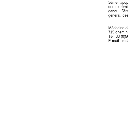
3ème l’apop
son extrémi
genou ; 5ème
général, ces
Médecine 
715 chemin
Tél. 33 (0)
E-mail : m