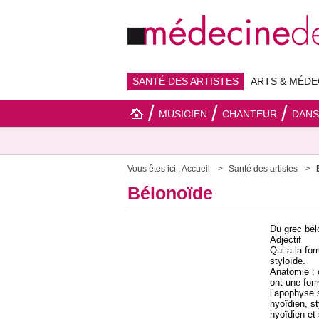
SANTÉ DES ARTISTES
ARTS & MÉDE
MUSICIEN
CHANTEUR
DAN
Vous êtes ici :
Accueil
Santé des artistes
Bélonoïde
Du grec bélo
Adjectif
Qui a la fo
styloïde.
Anatomie : 
ont une for
l’apophyse 
hyoïdien, st
hyoïdien et 