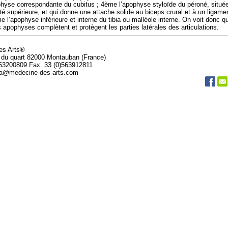
hyse correspondante du cubitus ; 4ème l’apophyse styloïde du péroné, situé
té supérieure, et qui donne une attache solide au biceps crural et à un ligame
 l’apophyse inférieure et interne du tibia ou malléole interne. On voit donc q
 apophyses complètent et protègent les parties latérales des articulations.
des Arts®
 du quart 82000 Montauban (France)
563200809 Fax. 33 (0)563912811
da@medecine-des-arts.com