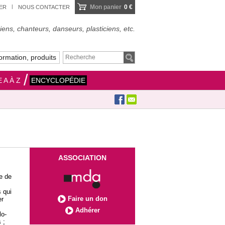
Mon panier
0 €
IER
NOUS CONTACTER
ens, chanteurs, danseurs, plasticiens, etc.
ormation, produits
 A À Z
ENCYCLOPÉDIE
ASSOCIATION
e de
 qui
Faire un don
er
Adhérer
lo-
 ;