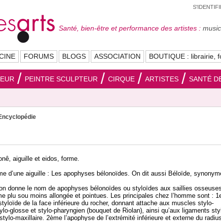
S'IDENTIF
Santé, bien-être et performance des artistes :
musici
CINE
FORUMS
BLOGS
ASSOCIATION
BOUTIQUE : librairie, f
SEUR
PEINTRE SCULPTEUR
CIRQUE
ARTISTES
SANTÉ DE
Encyclopédie
nê, aiguille et eidos, forme.
rme d’une aiguille : Les apophyses bélonoïdes. On dit aussi Béloïde, synonym
on donne le nom de apophyses bélonoïdes ou styloïdes aux saillies osseuses
me plu sou moins allongée et pointues. Les principales chez l’homme sont : 1
styloïde de la face inférieure du rocher, donnant attache aux muscles stylo-
ylo-glosse et stylo-pharyngien (bouquet de Riolan), ainsi qu’aux ligaments sty
stylo-maxillaire. 2ème l’apophyse de l’extrémité inférieure et externe du radius