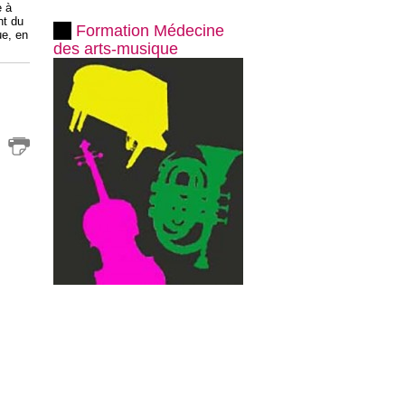
e à
nt du
Formation Médecine
ue, en
des arts-musique